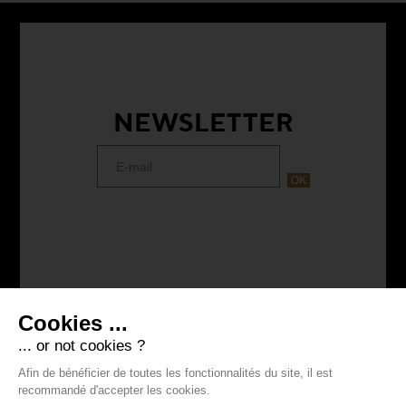
NEWSLETTER
Cookies ...
... or not cookies ?
Presse
-
Contact
-
Mentions légales
-
Crédits
Afin de bénéficier de toutes les fonctionnalités du site, il est
recommandé d'accepter les cookies.