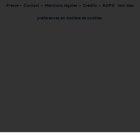
Presse
-
Contact
-
Mentions légales
-
Crédits
-
RGPD
Voir mes
préférences en matière de cookies