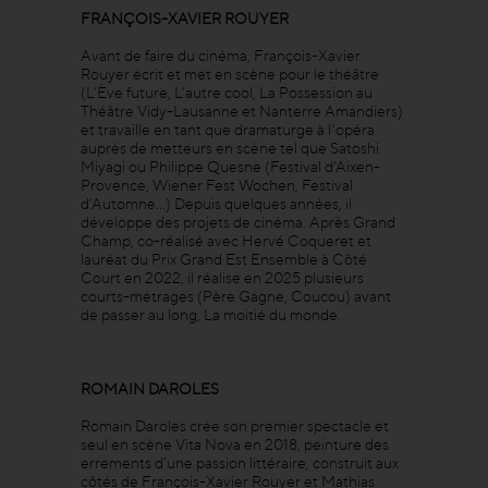
FRANÇOIS-XAVIER ROUYER
Avant de faire du cinéma, François-Xavier
Rouyer écrit et met en scène pour le théâtre
(L’Ève future, L’autre cool, La Possession au
Théâtre Vidy-Lausanne et Nanterre Amandiers)
et travaille en tant que dramaturge à l’opéra
auprès de metteurs en scène tel que Satoshi
Miyagi ou Philippe Quesne (Festival d’Aixen-
Provence, Wiener Fest Wochen, Festival
d’Automne...) Depuis quelques années, il
développe des projets de cinéma. Après Grand
Champ, co-réalisé avec Hervé Coqueret et
lauréat du Prix Grand Est Ensemble à Côté
Court en 2022, il réalise en 2025 plusieurs
courts-métrages (Père Gagne, Coucou) avant
de passer au long, La moitié du monde.
ROMAIN DAROLES
Romain Daroles crée son premier spectacle et
seul en scène Vita Nova en 2018, peinture des
errements d’une passion littéraire, construit aux
côtés de François-Xavier Rouyer et Mathias