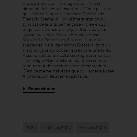
Brossard, avec qui il partage depuis lors la
direction de La Filiale Fantôme. Même passion
qui l’amène à jouer le spectacle Phèdre ! de
François Gremaud – prix d’interprétation du
syndicat de la critique française -, crée en 2017
et qui tourne encore à ce jour. Il collabore tant
aux spectacles et films de François-Xavier
Rouyer (La Possession, Coucou…), qu’aux
spectacles in situ de Mathias Brossard, dont un
Platonov joué sur douze heures dans une forêt.
Aussi fou d’opéra, il collabore régulièrement au
site en ligne Bachtrack rédigeant des comptes
rendus pour de nombreuses représentations.
C’est ce même intérêt lyrique qui l’amène à crée
Ars Nova, son deuxième spectacle.
En savoir plus
2025
Archives 2024
Archives 2023