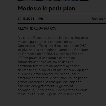
Modeste le petit pion
24.11.2025 - 19h
Bonlieu /
ALEXANDRE GASPAROV
Alexandre Gasparov débute le piano à cinq ans à
Moscou puis étudie la composition au
Conservatoire Tchaïkovski, où il obtient en 1987
les plus hautes distinctions. Lauréat du Concours
de Composition d’URSS, il s’installe à Paris en
1990 et poursuit une double carrière de
compositeur et pianiste, invité dans de
nombreux festivals et collaborant avec des
artistes tels que Xavier Phillips, Renaud Capuçon
ou David Grimal. Son oeuvre, variée, inclut
notamment Modeste le petit pion. Jouée par de
grands ensembles, sa musique fait l’objet de
plusieurs enregistrements. Également
pédagogue, il enseigne au Conservatoire Darius
Milhaud et au Pôle Supérieur d’Aubervilliers.