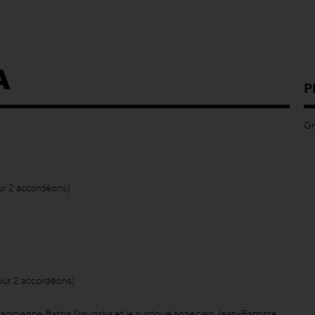
A
P
Gr
ur 2 accordéons)
our 2 accordéons)
agicienne Basha Slavinska et le surdoué annécien Jean-Baptiste