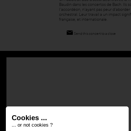
Baudin dans les concertos de Bach. Ils 
l’accordéon, n’ayant pas peur d’aborder 
orchestral. Leur travail a un impact sign
française, et internationale.
Send this concert to a close
Cookies ...
... or not cookies ?