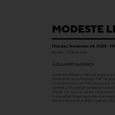
MODESTE LE
Monday, November 24, 2025 - 19
Bonlieu / Grande salle
ALEXANDRE GASPAROV
Alexandre Gasparov débute le piano à c
Tchaïkovski, où il obtient en 1987 les p
il s’installe à Paris en 1990 et poursuit 
nombreux festivals et collaborant avec d
Grimal. Son oeuvre, variée, inclut nota
musique fait l’objet de plusieurs enreg
Darius Milhaud et au Pôle Supérieur d’Au