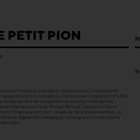
 PETIT PION
P
h
En
inq ans à Moscou puis étudie la composition au Conservatoire
lus hautes distinctions. Lauréat du Concours de Composition d’URSS,
une double carrière de compositeur et pianiste, invité dans de
es artistes tels que Xavier Phillips, Renaud Capuçon ou David
mment Modeste le petit pion. Jouée par de grands ensembles, sa
istrements. Également pédagogue, il enseigne au Conservatoire
bervilliers.