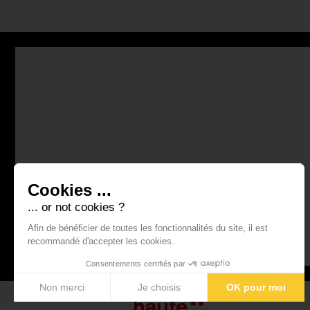
Cookies ...
... or not cookies ?
Afin de bénéficier de toutes les fonctionnalités du site, il est
recommandé d'accepter les cookies.
Consentements certifiés par
Non merci
Je choisis
OK pour moi
Plateforme de Gestion du Consentement : Personnalisez vos Optio
Axeptio consent