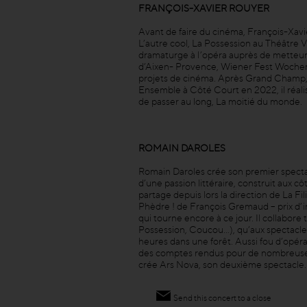
FRANÇOIS-XAVIER ROUYER
Avant de faire du cinéma, François-Xavie
L’autre cool, La Possession au Théâtre 
dramaturge à l’opéra auprès de metteurs
d’Aixen- Provence, Wiener Fest Wochen,
projets de cinéma. Après Grand Champ, 
Ensemble à Côté Court en 2022, il réal
de passer au long, La moitié du monde.
ROMAIN DAROLES
Romain Daroles crée son premier specta
d’une passion littéraire, construit aux c
partage depuis lors la direction de La F
Phèdre ! de François Gremaud – prix d’in
qui tourne encore à ce jour. Il collabore
Possession, Coucou…), qu’aux spectacles
heures dans une forêt. Aussi fou d’opéra
des comptes rendus pour de nombreuses 
crée Ars Nova, son deuxième spectacle.
Send this concert to a close