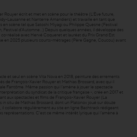
r Rouyer écrit et met en scène pour le théâtre (L’Ève future,
Vidy-Lausanne et Nanterre Amandiers) et travaille en tant que
 en scène tel que Satoshi Miyagi ou Philippe Quesne (Festival
 Festival d’Automne...) Depuis quelques années, il développe des
co-réalisé avec Hervé Coqueret et lauréat du Prix Grand Est
ise en 2025 plusieurs courts-métrages (Père Gagne, Coucou) avant
cle et seul en scène Vita Nova en 2018, peinture des errements
ôtés de François-Xavier Rouyer et Mathias Brossard, avec qui il
iliale Fantôme. Même passion qui l’amène à jouer le spectacle
terprétation du syndicat de la critique française -, crée en 2017 et
 tant aux spectacles et films de François-Xavier Rouyer (La
 in situ de Mathias Brossard, dont un Platonov joué sur douze
, il collabore régulièrement au site en ligne Bachtrack rédigeant
représentations. C’est ce même intérêt lyrique qui l’amène à