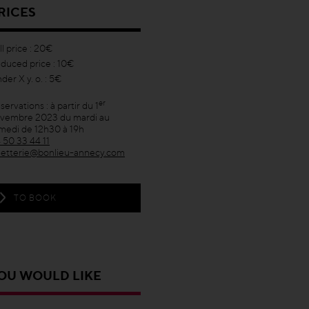
RICES
ll price : 20€
duced price : 10€
der X y. o. : 5€
er
servations : à partir du 1
vembre 2023 du mardi au
medi de 12h30 à 19h
 50 33 44 11
lletterie@bonlieu-annecy.com
TO BOOK
OU WOULD LIKE