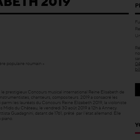
ABETH 2019
P
Fu
Re
Un
Ré
no
sa
tère populaire roumain »
04
bi
ec le prestigieux Concours musical international Reine Elisabeth de
instrumentistes, chanteurs, compositeurs. 2019 a consacré les
i parmi les lauréats du Concours Reine Elizabeth 2019, la violoniste
es Midis du Château, le vendredi 30 août 2019 à 12h à Annecy.
tista Guadagnini, datant de 1761, prêté par l'état allemand. Elle
 piano.
Y