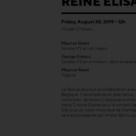
REINE ELIS
Friday, August 30, 2019 - 12h
Musée-Château
Maurice Ravel
Sonate n°2 en sol majeur
George Enescu
Sonate n°3 en la mineur « dans le carac
Maurice Ravel
Tzigane
Le festival poursuit sa collaboration av
Belgique. Il récompense en alternance, 
violonistes.
Variations Classiques a chois
Ioana Cristina Goicea pour le concert d
Elle joue un violon historique de Giambat
sera accompagnée par Andrei Banciu au