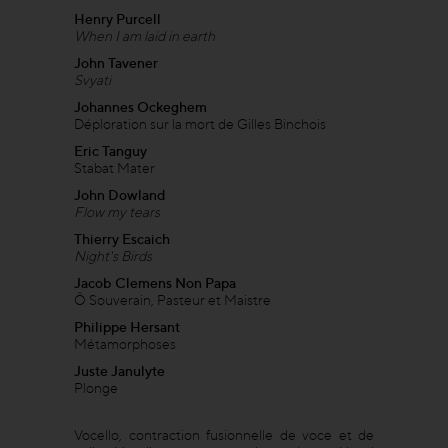
Henry Purcell
When I am laid in earth
John Tavener
Svyati
Johannes Ockeghem
Déploration sur la mort de Gilles Binchois
Eric Tanguy
Stabat Mater
John Dowland
Flow my tears
Thierry Escaich
Night's Birds
Jacob Clemens Non Papa
Ô Souverain, Pasteur et Maistre
Philippe Hersant
Métamorphoses
Juste Janulyte
Plonge
Vocello, contraction fusionnelle de voce et de