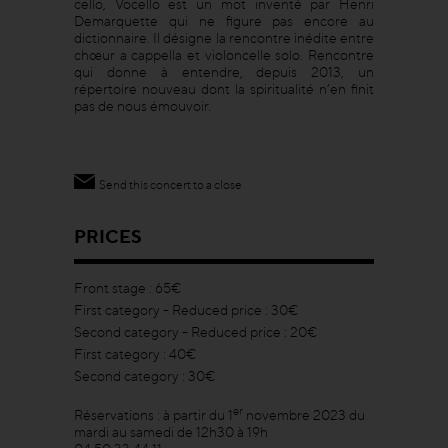
cello, Vocello est un mot inventé par Henri
Demarquette qui ne figure pas encore au
dictionnaire. Il désigne la rencontre inédite entre
chœur a cappella et violoncelle solo. Rencontre
qui donne à entendre, depuis 2013, un
répertoire nouveau dont la spiritualité n’en finit
pas de nous émouvoir.
Send this concert to a close
PRICES
Front stage : 65€
First category - Reduced price : 30€
Second category - Reduced price : 20€
First category : 40€
Second category : 30€
er
Réservations : à partir du 1
novembre 2023 du
mardi au samedi de 12h30 à 19h