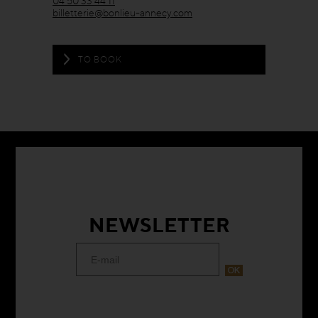
04 50 33 44 11
billetterie@bonlieu-annecy.com
TO BOOK
NEWSLETTER