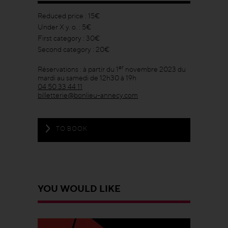
Reduced price : 15€
Under X y. o. : 5€
First category : 30€
Second category : 20€
er
Réservations : à partir du 1
novembre 2023 du
mardi au samedi de 12h30 à 19h
04 50 33 44 11
billetterie@bonlieu-annecy.com
TO BOOK
YOU WOULD LIKE