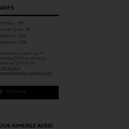
ARIFS
rif réduit : 15€
ins de 12 ans : 5€
tégorie 1 : 30€
tégorie 2 : 20€
er
servations : à partir du 1
vembre 2023 du mardi au
medi de 12h30 à 19h
 50 33 44 11
lletterie@bonlieu-annecy.com
RÉSERVER
OUS AIMEREZ AUSSI