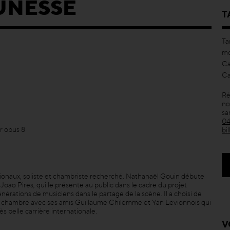
UNESSE
T
Ta
mo
Ca
Ca
Ré
no
sa
04
ur opus 8
bi
onaux, soliste et chambriste recherché, Nathanaël Gouin débute
Joao Pires, qui le présente au public dans le cadre du projet
générations de musiciens dans le partage de la scène. Il a choisi de
chambre avec ses amis Guillaume Chilemme et Yan Levionnois qui
belle carrière internationale.
V