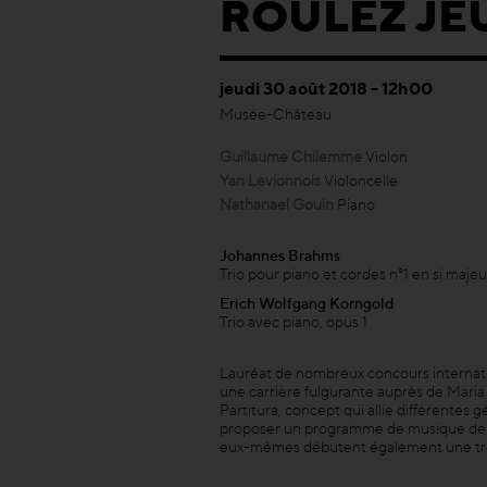
ROULEZ JE
jeudi 30 août 2018 - 12h00
Musée-Château
Guillaume Chilemme
Violon
Yan Levionnois
Violoncelle
Nathanael Gouin
Piano
Johannes Brahms
Trio pour piano et cordes n°1 en si maje
Erich Wolfgang Korngold
Trio avec piano, opus 1
Lauréat de nombreux concours internati
une carrière fulgurante auprès de Maria 
Partitura, concept qui allie différentes 
proposer un programme de musique de 
eux-mêmes débutent également une très 