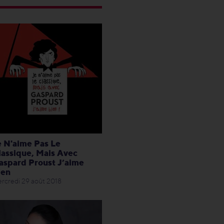
e N'aime Pas Le
lassique, Mais Avec
aspard Proust J’aime
ien
rcredi 29 août 2018