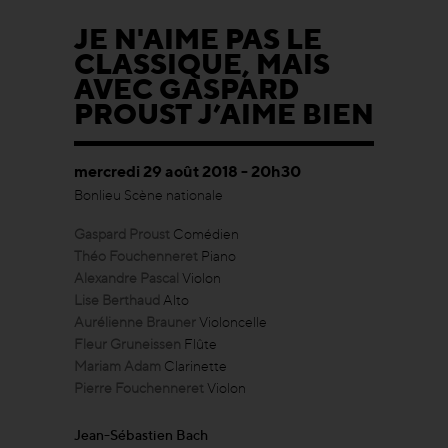
JE N'AIME PAS LE
CLASSIQUE, MAIS
AVEC GASPARD
PROUST J’AIME BIEN
mercredi 29 août 2018 - 20h30
Bonlieu Scène nationale
Gaspard Proust
Comédien
Théo Fouchenneret
Piano
Alexandre Pascal
Violon
Lise Berthaud
Alto
Aurélienne Brauner
Violoncelle
Fleur Gruneissen
Flûte
Mariam Adam
Clarinette
Pierre Fouchenneret
Violon
Jean-Sébastien Bach