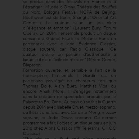
se produit dans des festivals en France et à
l'étranger : Musée d'Orsay, Théâtre des Bouffes
du Nord, Bologna Festival, NCPA de Beijing,
Beethovenfest de Bonn, Shanghaï Oriental Art
Center...). La critique salue un jeu plein
d'"élégance et émotion" (Laurent Bury, Forum
Opéra). En 2014, l’ensemble produit un disque
consacré à Gabriel Fauré et Melanie Bonis en
partenariat avec le label Évidence Classics,
disque soutenu par Radio Classique. "Ce
quatuor distille un parfum d'authenticité à
laquelle il est difficile de résister." Gérard Condé,
Diapason.
Formation ouverte, et sensible à l'art de la
transcription, l'Ensemble I Giardini est un
partenaire privilégié de chanteurs tels que
Thomas Dolié, Alain Buet, Matthias Vidal ou
encore Anaïk Morel. Il s'engage notamment
dans la création de spectacles produits par le
Palazzetto Bru Zane : Au pays où se fait la Guerre
depuis 2014 avec Isabelle Druet, mezzo-soprano,
ou Il était une fois… avec Caroline Meng, mezzo-
soprano, et Jodie Devos, soprano. Ce dernier
programme a fait l'objet d'un disque paru en juin
2016 chez Alpha Classics (ffff Télérama, CHOC
Classica)
"The playing is fluid and often extremely