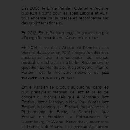
Dès 2006, le Émile Parisien Quartet enregistre
plusieurs albums pour les labels Laborie et ACT,
tous encensé par la presse et récompensé par
des prix internationaux.
En 2012, Émile Parisien reçoit le prestigieux prix
« Django Reinhardt » de l’Académie du Jazz.
En 2014, il est élu « Artiste de l’Année » aux
Victoire du Jazz et en 2017, il reçoit l’un des plus
importants prix internationaux du monde
musical, le « Echo Jazz », à Berlin. Récemment, le
quotidien Le Monde a écrit à son égard : « Émile
Parisien est la meilleure nouvelle du jazz
européen depuis longtemps ».
Émile Parisien se produit aujourd’hui dans les
plus prestigieux festivals de jazz et salles de
concert du monde, tels que le Montreux Jazz
Festival, Jazz à Marciac, le New York Winter Jazz
Festival, le London Jazz Festival, Jazz à Vienne, la
Philharmonie de Berlin, le Deutsches Jazz
Festival de Frankfort, la Philharmonie de
Luxembourg, le Wiener Konzerhaus, ou encore
le Triennale di Milano. Il se produit également