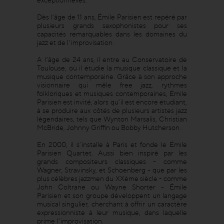
Dès l’âge de 11 ans, Émile Parisien est repéré par
plusieurs grands saxophonistes pour ses
capacités remarquables dans les domaines du
jazz et de l’improvisation.
A l’âge de 24 ans, il entre au Conservatoire de
Toulouse, où il étudie la musique classique et la
musique contemporaine. Grâce à son approche
visionnaire qui mêle free jazz, rythmes
folkloriques et musiques contemporaines, Émile
Parisien est invité, alors qu’il est encore étudiant,
à se produire aux côtés de plusieurs artistes jazz
légendaires, tels que Wynton Marsalis, Christian
McBride, Johnny Griffin ou Bobby Hutcherson.
En 2000, il s’installe à Paris et fonde le Émile
Parisien Quartet. Aussi bien inspiré par les
grands compositeurs classiques - comme
Wagner, Stravinsky, et Schoenberg - que par les
plus célèbres jazzmen du XXème siècle - comme
John Coltrane ou Wayne Shorter - Émile
Parisien et son groupe développent un langage
musical singulier, cherchant à offrir un caractère
expressionniste à leur musique, dans laquelle
prime l’improvisation.