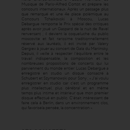
Musique de Paris-Alfred Cortot et prépare les
concours internationaux. Après un passage plus
que remarqué et une 4e place polémique au
Concours Tchaïkovski à Moscou, Lucas
Debargue remporte le Prix spécial des critiques
après avoir joué un Gaspard de la nuit de Ravel
renversant ; il devient la coqueluche du public
moscovite et fait rarissime traditionnellement
réservé aux lauréats, il est invité par Valery
Gergiev à jouer au concert de Gala du Mariinsky.
Depuis, il veille à respecter l’équilibre entre le
travail indispensable, la composition et les
nombreuses propositions de concerts qui lui
parviennent du monde entier. Lucas Debargue a
enregistré en studio un disque consacré à
Schubert et Szymanowski pour Sony ; « J’ai voulu
enregistrer en studio car c’est un programme
plus intellectuel, plus cérébral et en même
temps plus intime et intérieur que mon premier
disque effectué en public. C’était intéressant de
faire cela à Berlin, dans un environnement clos,
qui favorisela pensée, la concentration ».