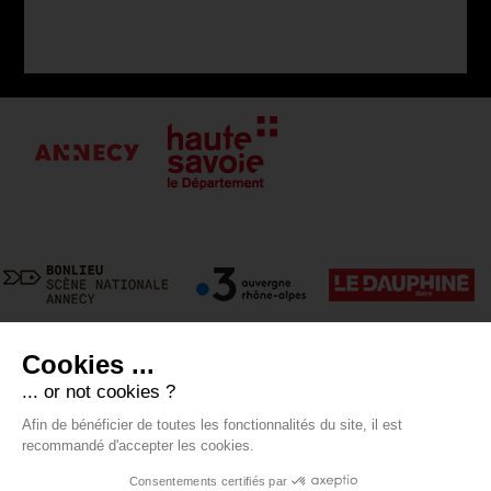
Cookies ...
... or not cookies ?
Afin de bénéficier de toutes les fonctionnalités du site, il est
recommandé d'accepter les cookies.
Presse
-
Contact
-
Mentions légales
-
Crédits
-
RGPD
Voir mes
Consentements certifiés par