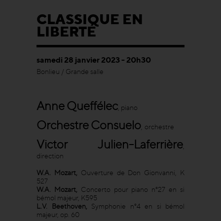
CLASSIQUE EN
LIBERTÉ
samedi 28 janvier 2023 - 20h30
Bonlieu / Grande salle
Anne Queffélec
,
piano
Orchestre Consuelo
,
orchestre
Victor Julien-Laferrière
,
direction
W.A. Mozart,
Ouverture de Don Gionvanni, K
527
W.A. Mozart,
Concerto pour piano n°27 en si
bémol majeur, K595
L.V. Beethoven,
Symphonie n°4 en si bémol
majeur, op. 60