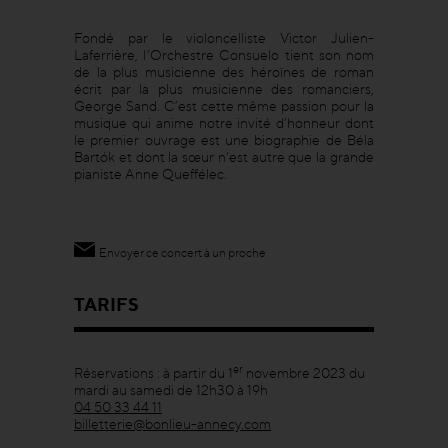
Fondé par le violoncelliste Victor Julien-
Laferrière, l’Orchestre Consuelo tient son nom
de la plus musicienne des héroïnes de roman
écrit par la plus musicienne des romanciers,
George Sand. C’est cette même passion pour la
musique qui anime notre invité d’honneur dont
le premier ouvrage est une biographie de Béla
Bartók et dont la sœur n’est autre que la grande
pianiste Anne Queffélec.
Envoyer ce concert à un proche
TARIFS
er
Réservations : à partir du 1
novembre 2023 du
mardi au samedi de 12h30 à 19h
04 50 33 44 11
billetterie@bonlieu-annecy.com