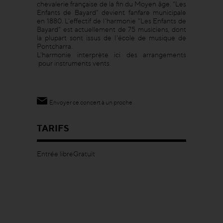
chevalerie française de la fin du Moyen âge. "Les
Enfants de Bayard" devient fanfare municipale
en 1880. L'effectif de l'harmonie "Les Enfants de
Bayard" est actuellement de 75 musiciens, dont
la plupart sont issus de l'école de musique de
Pontcharra.
L'harmonie interprète ici des arrangements
pour instruments vents.
Envoyer ce concert à un proche
TARIFS
Entrée libreGratuit