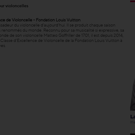
ur violoncelles
ce de Violoncelle - Fondation Louis Vuitton
adeur du violoncelle d’aujourd’hui. Il se produit chaque saison
lus renommés du monde. Reconnu pour sa musicalité si expressive, sa
onde de son violoncelle Matteo Goffriller de 1701, il est depuis 2014,
a Classe d'Excellence de Violoncelle de la Fondation Louis Vuitton à
ves.
L
me