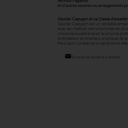
Niccolò Paganini
et d'autres oeuvres ou arrangements po
Gautier Capuçon et sa Classe d'excellen
Gautier Capuçon est un véritable ambass
avec les chefs et instrumentistes les p
virtuosité exubérante et la sonorité prof
le fondateur et directeur artistique de l
Paris dont il présente ici ses brillants élè
Envoyer ce concert à un proche