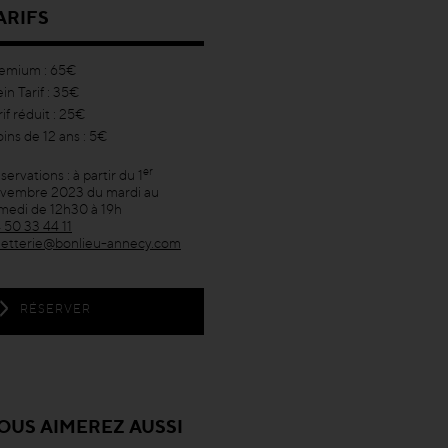
ARIFS
emium : 65€
ein Tarif : 35€
rif réduit : 25€
ins de 12 ans : 5€
er
servations : à partir du 1
vembre 2023 du mardi au
medi de 12h30 à 19h
 50 33 44 11
lletterie@bonlieu-annecy.com
RÉSERVER
OUS AIMEREZ AUSSI