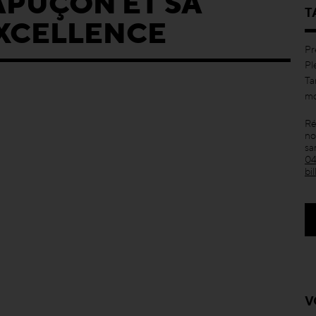
APUÇON ET SA
T
EXCELLENCE
Pr
Pl
Ta
mo
Ré
no
sa
04
bi
V