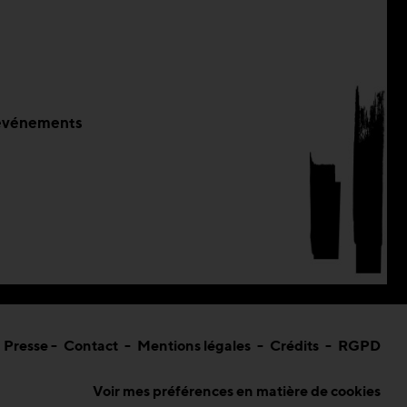
s événements
Presse
-
Contact
-
Mentions légales
-
Crédits
-
RGPD
Voir mes préférences en matière de cookies
ions. Personnalisez vos préférences pour contrôler la manière dont vos