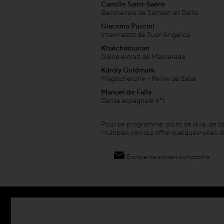
Camille Saint-Saëns
Bacchanale de Samson et Dalila
Giacomo Puccini
Intermezzo de Suor Angelica
Khatchatourian
Galop extrait de Mascarade
Károly Goldmark
Magischetone - Reine de Saba
Manuel de Falla
Danse espagnole n°1
Pour ce programme, point de diva, de co
multiples voix qui offre quelques-unes 
Envoyer ce concert à un proche