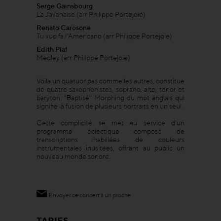
Serge Gainsbourg
La Javanaise (arr Philippe Portejoie)
Renato Carosone
Tu vuo fa l'Americano (arr Philippe Portejoie)
Edith Piaf
Medley (arr Philippe Portejoie)
Voilà un quatuor pas comme les autres, constitué
de quatre saxophonistes, soprano, alto, ténor et
baryton. "Baptisé" Morphing du mot anglais qui
signifie la fusion de plusieurs portraits en un seul.
Cette complicité se met au service d’un
programme éclectique composé de
transcriptions habillées de couleurs
instrumentales inusitées, offrant au public un
nouveau monde sonore.
Envoyer ce concert à un proche
TARIFS