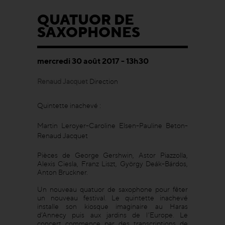
QUATUOR DE
SAXOPHONES
mercredi 30 août 2017 - 13h30
Renaud Jacquet
Direction
Quintette inachevé :
Martin Leroyer-Caroline Elsen-Pauline Beton-
Renaud Jacquet
Pièces de George Gershwin, Astor Piazzolla,
Alexis Ciesla, Franz Liszt, György Deák-Bárdos,
Anton Bruckner.
Un nouveau quatuor de saxophone pour fêter
un nouveau festival. Le quintette inachevé
installe son kiosque imaginaire au Haras
d’Annecy puis aux jardins de l’Europe. Le
concert commence par des transcriptions de