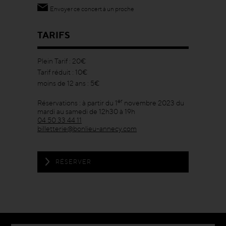
Envoyer ce concert à un proche
TARIFS
Plein Tarif : 20€
Tarif réduit : 10€
moins de 12 ans : 5€
er
Réservations : à partir du 1
novembre 2023 du
mardi au samedi de 12h30 à 19h
04 50 33 44 11
billetterie@bonlieu-annecy.com
RÉSERVER