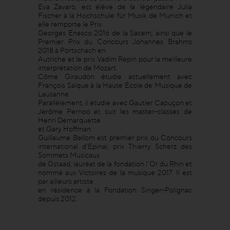
Eva Zavaro, est élève de la légendaire Julia
Fischer à la Hochschule für Musik de Munich et
elle remporte le Prix
Georges Enesco 2016 de la Sacem, ainsi que le
Premier Prix du Concours Johannes Brahms
2018 à Pörtschach en
Autriche et le prix Vadim Repin pour la meilleure
interprétation de Mozart.
Côme Giraudon étudie actuellement avec
François Salque à la Haute École de Musique de
Lausanne.
Parallèlement, il étudie avec Gautier Capuçon et
Jérôme Pernoo et suit les master-classes de
Henri Demarquette
et Gary Hoffman.
Guillaume Bellom est premier prix du Concours
international d’Epinal, prix Thierry Scherz des
Sommets Musicaux
de Gstaad, lauréat de la fondation l’Or du Rhin et
nommé aux Victoires de la musique 2017. Il est
par ailleurs artiste
en résidence à la Fondation Singer-Polignac
depuis 2012.