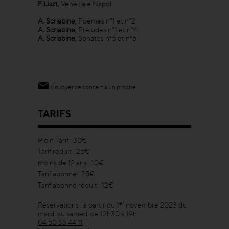
F.Liszt,
Venezia e Napoli
A. Scriabine,
Poèmes
n°1 et n°2
A. Scriabine,
Préludes
n°1 et n°4
A. Scriabine,
Sonates
n°5 et n°6
Envoyer ce concert à un proche
TARIFS
Plein Tarif : 30€
Tarif réduit : 25€
moins de 12 ans : 10€
Tarif abonné : 25€
Tarif abonné réduit : 12€
er
Réservations : à partir du 1
novembre 2023 du
mardi au samedi de 12h30 à 19h
04 50 33 44 11