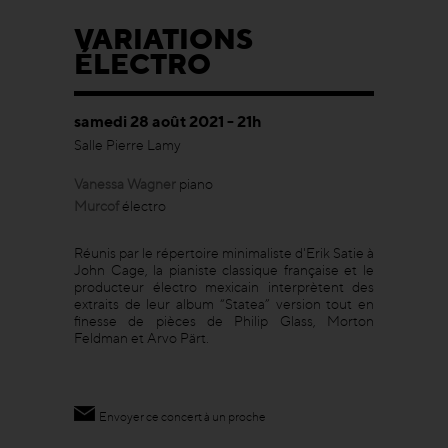
VARIATIONS
ÉLECTRO
samedi 28 août 2021 - 21h
Salle Pierre Lamy
Vanessa Wagner
piano
Murcof
électro
Réunis par le répertoire minimaliste d'Erik Satie à
John Cage, la pianiste classique française et le
producteur électro mexicain interprètent des
extraits de leur album “Statea” version tout en
finesse de pièces de Philip Glass, Morton
Feldman et Arvo Pärt.
Envoyer ce concert à un proche