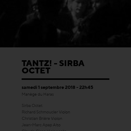
TANTZ! - SIRBA
OCTET
samedi 1 septembre 2018 - 22h45
Manège du Haras
Sirba Octet
Richard Schmoucler
Violon
Christian Brière
Violon
Jean-Marc Apap
Alto