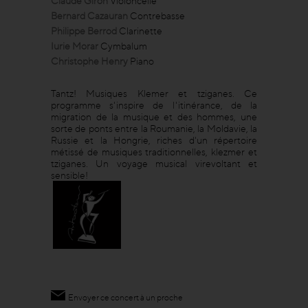
Claude Giron
Violoncelle
Bernard Cazauran
Contrebasse
Philippe Berrod
Clarinette
Iurie Morar
Cymbalum
Christophe Henry
Piano
Tantz! Musiques Klemer et tziganes. Ce
programme s'inspire de l'itinérance, de la
migration de la musique et des hommes, une
sorte de ponts entre la Roumanie, la Moldavie, la
Russie et la Hongrie, riches d'un répertoire
métissé de musiques traditionnelles, klezmer et
tziganes. Un voyage musical virevoltant et
sensible!
Envoyer ce concert à un proche